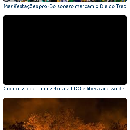
Manifestações pró-Bolsonaro marcam o Dia do Traba
Congresso derruba vetos da LDO e libera acesso de p